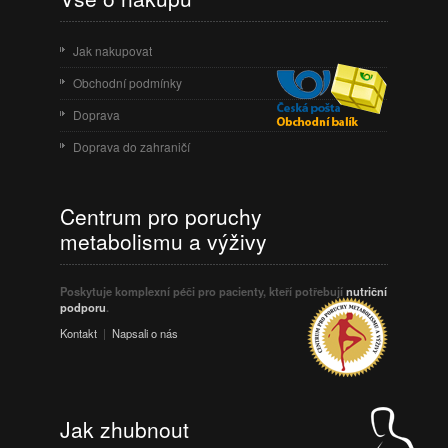
Jak nakupovat
Obchodní podmínky
Doprava
Doprava do zahraničí
Centrum pro poruchy
metabolismu a výživy
Poskytuje komplexní péči pro pacienty, kteří potřebují
nutriční
podporu
.
Kontakt
|
Napsali o nás
Jak zhubnout