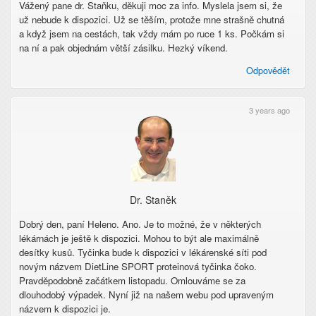
Vážený pane dr. Staňku, děkuji moc za info. Myslela jsem si, že
už nebude k dispozici. Už se těším, protože mne strašně chutná
a když jsem na cestách, tak vždy mám po ruce 1 ks. Počkám si
na ní a pak objednám větší zásilku. Hezký víkend.
Odpovědět
3 years ago
Dr. Staněk
Dobrý den, paní Heleno. Ano. Je to možné, že v některých
lékárnách je ještě k dispozici. Mohou to být ale maximálně
desítky kusů. Tyčinka bude k dispozici v lékárenské síti pod
novým názvem DietLine SPORT proteinová tyčinka čoko.
Pravděpodobně začátkem listopadu. Omlouváme se za
dlouhodobý výpadek. Nyní již na našem webu pod upraveným
názvem k dispozici je.