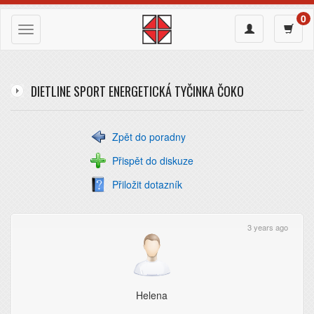
0
Zobrazit
Otevřít
V košíku nejsou
Zobrazit
Přihlásit se
žádné položky.
Jak
menu
nákupn
navigaci
Registrace
nakupovat?
uživatele
košík
DIETLINE SPORT ENERGETICKÁ TYČINKA ČOKO
Zpět do poradny
Přispět do diskuze
Přiložit dotazník
3 years ago
Helena