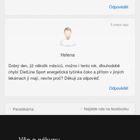
Odpovědět
3 years ago
Helena
Dobrý den, již několik měsíců, možno i tento rok, dlouhodobě
chybí DietLine Sport energetická tyčinka čoko a přítom v jiných
lekárnach ji mají, nevíte proč? Děkuji za odpověď.
Odpovědět
Najdete nás na facebooku
Paralékárna
Vše o nákupu